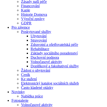
Zásady naší péče
Financování
Kaple
Historie Domova
Výroční zprávy
GDPR
Pro zájemce
Poskytované služby
Ubytování
Stravování
Zdravotní a ošetřovatelská péče
Rehabilitace
Základy sociálního poradenství
Duchovní podpora
Volnočasové aktivity
Doplňkové a fakultativní služby
Žádost o ubytování
Ceník
Ke stažení
Elektronický katalog sociálních služeb
Často kladené otázky
Novinky
Nabídka práce
Fotogalerie
Volnočasové aktivity