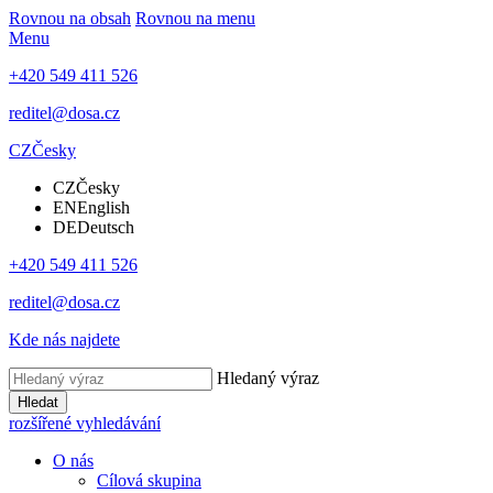
Rovnou na obsah
Rovnou na menu
Menu
+420 549 411 526
reditel@dosa.cz
CZ
Česky
CZ
Česky
EN
English
DE
Deutsch
+420 549 411 526
reditel@dosa.cz
Kde nás najdete
Hledaný výraz
Hledat
rozšířené vyhledávání
O nás
Cílová skupina