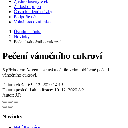
Zjednodušený web
Žádost o přijetí
Často kladené otázky
Podpořte nás
Volná pracovní místa
Úvodní stránka
Novinky
Pečení vánočního cukroví
Pečení vánočního cukroví
S příchodem Adventu se uskutečnilo velmi oblíbené pečení
vánočního cukroví.
Datum vložení:
9. 12. 2020 14:13
Datum poslední aktualizace:
10. 12. 2020 8:21
Autor:
J.P.
Novinky
Nabídka práce