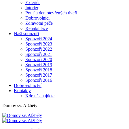
Exteriér
Interiér
Pouť a den otevřených dveří
Dobrovolníci
Zdravotní péče
Rehabilitace
Naši sponzoři
Sponzoři 2024
Sponzoři 2023
Sponzoři 2022
Sponzoři 2021
Sponzoři 2020
Sponzoři 2019
Sponzoři 2018
Sponzoři 2017
Sponzoři 2016
Dobrovolnictví
Kontakty
Kde nás najdete
Domov sv. Alžběty