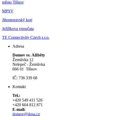
m
ěsto Tišnov
MPSV
Jihomoravský kraj
Ježíškova vnoučata
TE Connectivity Czech s.r.o.
Adresa
Domov sv. Alžběty
Žernůvka 12
Nelepeč - Žernůvka
666 01 Tišnov
IČ: 736 339 68
Kontakt
Tel.:
+420 549 411 526
+420 604 812 871
E-mail:
domov@dosa.cz