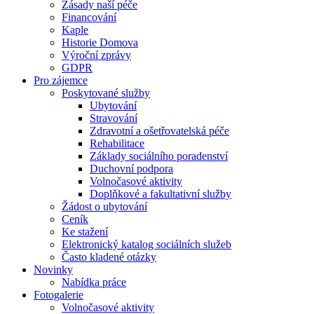
Zásady naší péče
Financování
Kaple
Historie Domova
Výroční zprávy
GDPR
Pro zájemce
Poskytované služby
Ubytování
Stravování
Zdravotní a ošetřovatelská péče
Rehabilitace
Základy sociálního poradenství
Duchovní podpora
Volnočasové aktivity
Doplňkové a fakultativní služby
Žádost o ubytování
Ceník
Ke stažení
Elektronický katalog sociálních služeb
Často kladené otázky
Novinky
Nabídka práce
Fotogalerie
Volnočasové aktivity