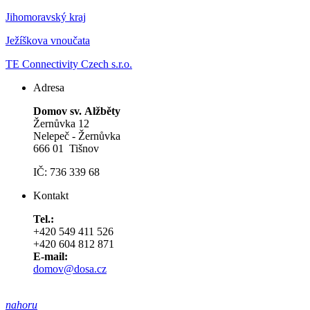
Jihomoravský kraj
Ježíškova vnoučata
TE Connectivity Czech s.r.o.
Adresa
Domov sv. Alžběty
Žernůvka 12
Nelepeč - Žernůvka
666 01 Tišnov
IČ: 736 339 68
Kontakt
Tel.:
+420 549 411 526
+420 604 812 871
E-mail:
domov@dosa.cz
nahoru