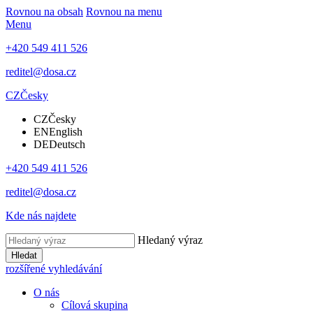
Rovnou na obsah
Rovnou na menu
Menu
+420 549 411 526
reditel@dosa.cz
CZ
Česky
CZ
Česky
EN
English
DE
Deutsch
+420 549 411 526
reditel@dosa.cz
Kde nás najdete
Hledaný výraz
Hledat
rozšířené vyhledávání
O nás
Cílová skupina