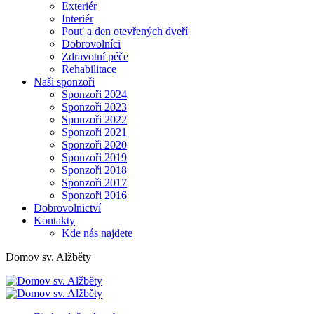
Exteriér
Interiér
Pouť a den otevřených dveří
Dobrovolníci
Zdravotní péče
Rehabilitace
Naši sponzoři
Sponzoři 2024
Sponzoři 2023
Sponzoři 2022
Sponzoři 2021
Sponzoři 2020
Sponzoři 2019
Sponzoři 2018
Sponzoři 2017
Sponzoři 2016
Dobrovolnictví
Kontakty
Kde nás najdete
Domov sv. Alžběty