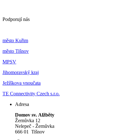
Podporují nás
m
ěsto Kuřim
m
ěsto Tišnov
MPSV
Jihomoravský kraj
Ježíškova vnoučata
TE Connectivity Czech s.r.o.
Adresa
Domov sv. Alžběty
Žernůvka 12
Nelepeč - Žernůvka
666 01 Tišnov