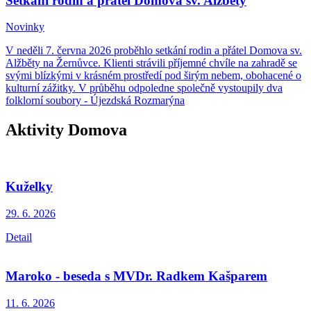
Setkání rodin a přátel Domova sv. Alžběty
Novinky
V neděli 7. června 2026 proběhlo setkání rodin a přátel Domova sv.
Alžběty na Žernůvce. Klienti strávili příjemné chvíle na zahradě se
svými blízkými v krásném prostředí pod širým nebem, obohacené o
kulturní zážitky. V průběhu odpoledne společně vystoupily dva
folklorní soubory - Újezdská Rozmarýna
Aktivity Domova
Kuželky
29. 6.
2026
Detail
Maroko - beseda s MVDr. Radkem Kašparem
11. 6.
2026