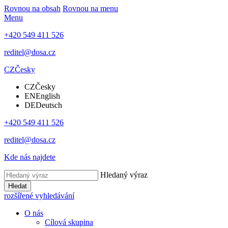
Rovnou na obsah
Rovnou na menu
Menu
+420 549 411 526
reditel@dosa.cz
CZ
Česky
CZ
Česky
EN
English
DE
Deutsch
+420 549 411 526
reditel@dosa.cz
Kde nás najdete
Hledaný výraz
Hledat
rozšířené vyhledávání
O nás
Cílová skupina