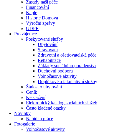
Zásady naší péče
Financování
Kaple
Historie Domova
Výroční zprávy
GDPR
Pro zájemce
Poskytované služby
Ubytování
Stravování
Zdravotní a ošetřovatelská péče
Rehabilitace
Základy sociálního poradenství
Duchovní podpora
Volnočasové aktivity
Doplňkové a fakultativní služby
Žádost o ubytování
Ceník
Ke stažení
Elektronický katalog sociálních služeb
Často kladené otázky
Novinky
Nabídka práce
Fotogalerie
Volnočasové aktivity