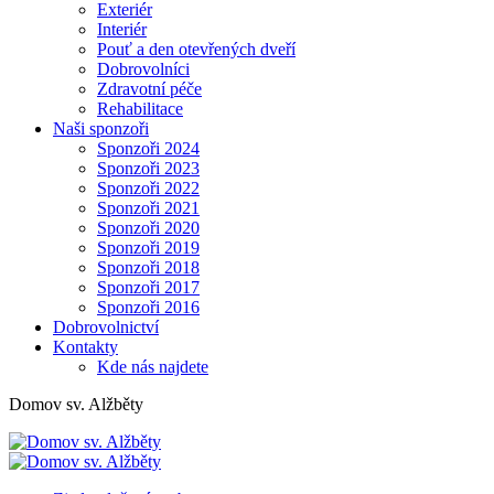
Exteriér
Interiér
Pouť a den otevřených dveří
Dobrovolníci
Zdravotní péče
Rehabilitace
Naši sponzoři
Sponzoři 2024
Sponzoři 2023
Sponzoři 2022
Sponzoři 2021
Sponzoři 2020
Sponzoři 2019
Sponzoři 2018
Sponzoři 2017
Sponzoři 2016
Dobrovolnictví
Kontakty
Kde nás najdete
Domov sv. Alžběty