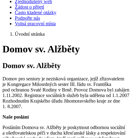
Zjednodušený web
Žádost o přijetí
Často kladené otázky
Podpořte nás
Volná pracovní místa
Úvodní stránka
Domov sv. Alžběty
Domov sv. Alžběty
Domov pro seniory je nezisková organizace, jejíž zřizovatelem
je Kongregace Milosrdných sester III. řádu sv. Františka
pod ochranou Svaté Rodiny v Brně. Provoz Domova byl zahájen
1.11.2002. Registrace sociálních služeb byla udělena od 1.1.2007
Rozhodnutím Krajského úřadu Jihomoravského kraje ze dne
1. 8.2007.
Naše poslání
Posláním Domova sv. Alžběty je poskytnout odbornou sociální
a ošetřovatelskou péči v duchu křesťanské lásky a respektování