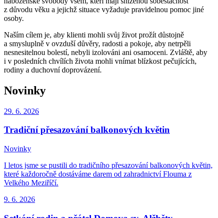
náboženské svobody všem, kteří mají sníženou soběstačnost
z důvodu věku a jejichž situace vyžaduje pravidelnou pomoc jiné
osoby.
Naším cílem je, aby klienti mohli svůj život prožít důstojně
a smysluplně v ovzduší důvěry, radosti a pokoje, aby netrpěli
nesnesitelnou bolestí, nebyli izolováni ani osamoceni. Zvláště, aby
i v posledních chvílích života mohli vnímat blízkost pečujících,
rodiny a duchovní doprovázení.
Novinky
29. 6.
2026
Tradiční přesazování balkonových květin
Novinky
I letos jsme se pustili do tradičního přesazování balkonových květin,
které každoročně dostáváme darem od zahradnictví Flouma z
Velkého Meziříčí.
9. 6.
2026