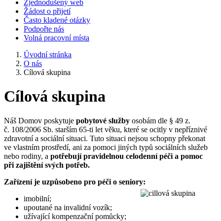
Zjednodušený web
Žádost o přijetí
Často kladené otázky
Podpořte nás
Volná pracovní místa
Úvodní stránka
O nás
Cílová skupina
Cílová skupina
Náš Domov poskytuje
pobytové služby
osobám dle § 49 z.
č. 108/2006 Sb. starším 65-ti let věku, které se ocitly v nepříznivé
zdravotní a sociální situaci. Tuto situaci nejsou schopny překonat
ve vlastním prostředí, ani za pomoci jiných typů sociálních služeb
nebo rodiny, a
potřebují pravidelnou celodenní péči a pomoc
při zajištění svých potřeb.
Zařízení je uzpůsobeno pro péči o seniory:
imobilní;
upoutané na invalidní vozík;
užívající kompenzační pomůcky;