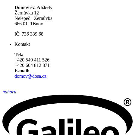
Domov sv. Alžběty
Žernůvka 12
Nelepeč - Žernůvka
666 01 Tišnov
IČ: 736 339 68
Kontakt
Tel.:
+420 549 411 526
+420 604 812 871
E-mail:
domov@dosa.cz
nahoru