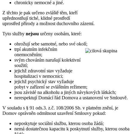
chronicky nemocné a jiné.
Z těchto je pak určeno zvláště těm, kteří
upřednostňují tiché, klidné prostředí
uprostřed přírody a možnost duchovního zázemí.
Tyto služby
nejsou
určeny osobám, které:
ohrožují sebe samotné, nebo své okolí;
trpí akutním infekčním
onemocněním;
svým chováním narušují kolektivní
soužití;
jejichž zdravotní stav vyžaduje
hospitalizaci v nemocnici;
jejichž psychický stav vyžaduje
pobyt v zařízení se zvláštním režimem;
jsou závislé na alkoholu a jiných návykových látkách;
nerespektují Domácí řád Domova a ustanovení ve Smlouvě.
V souladu s § 91 ods.3. z.č. 108/2006 Sb. v platném znění, je
Domov oprávněn odmítnout uzavření Smlouvy pokud:
neposkytuje sociální službu, kterou osoba žádá;
nemá dostatečnou kapacitu k poskytnutí služby, kterou osoba