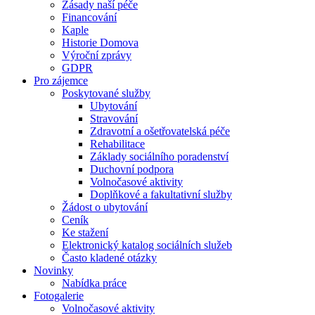
Zásady naší péče
Financování
Kaple
Historie Domova
Výroční zprávy
GDPR
Pro zájemce
Poskytované služby
Ubytování
Stravování
Zdravotní a ošetřovatelská péče
Rehabilitace
Základy sociálního poradenství
Duchovní podpora
Volnočasové aktivity
Doplňkové a fakultativní služby
Žádost o ubytování
Ceník
Ke stažení
Elektronický katalog sociálních služeb
Často kladené otázky
Novinky
Nabídka práce
Fotogalerie
Volnočasové aktivity