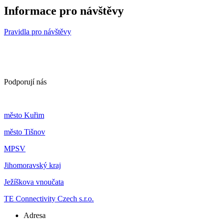
Informace pro návštěvy
Pravidla pro návštěvy
Podporují nás
m
ěsto Kuřim
m
ěsto Tišnov
MPSV
Jihomoravský kraj
Ježíškova vnoučata
TE Connectivity Czech s.r.o.
Adresa