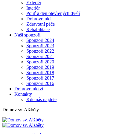
Exteriér
Interiér
Pouť a den otevřených dveří
Dobrovolníci
Zdravotní péče
Rehabilitace
Naši sponzoři
Sponzoři 2024
Sponzoři 2023
Sponzoři 2022
Sponzoři 2021
Sponzoři 2020
Sponzoři 2019
Sponzoři 2018
Sponzoři 2017
Sponzoři 2016
Dobrovolnictví
Kontakty
Kde nás najdete
Domov sv. Alžběty