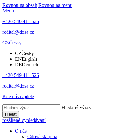
Rovnou na obsah
Rovnou na menu
Menu
+420 549 411 526
reditel@dosa.cz
CZ
Česky
CZ
Česky
EN
English
DE
Deutsch
+420 549 411 526
reditel@dosa.cz
Kde nás najdete
Hledaný výraz
Hledat
rozšířené vyhledávání
O nás
Cílová skupina