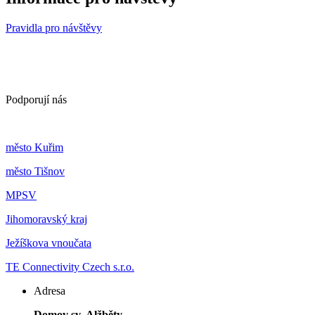
Pravidla pro návštěvy
Podporují nás
m
ěsto Kuřim
m
ěsto Tišnov
MPSV
Jihomoravský kraj
Ježíškova vnoučata
TE Connectivity Czech s.r.o.
Adresa
Domov sv. Alžběty