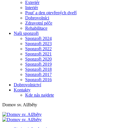
Exteriér
Interiér
Pouť a den otevřených dveří
Dobrovolníci
Zdravotní péče
Rehabilitace
Naši sponzoři
Sponzoři 2024
Sponzoři 2023
Sponzoři 2022
Sponzoři 2021
Sponzoři 2020
Sponzoři 2019
Sponzoři 2018
Sponzoři 2017
Sponzoři 2016
Dobrovolnictví
Kontakty
Kde nás najdete
Domov sv. Alžběty