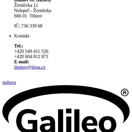
Žernůvka 12
Nelepeč - Žernůvka
666 01 Tišnov
IČ: 736 339 68
Kontakt
Tel.:
+420 549 411 526
+420 604 812 871
E-mail:
domov@dosa.cz
nahoru