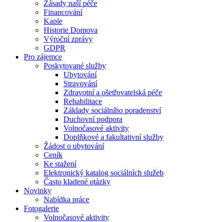
Zásady naší péče
Financování
Kaple
Historie Domova
Výroční zprávy
GDPR
Pro zájemce
Poskytované služby
Ubytování
Stravování
Zdravotní a ošetřovatelská péče
Rehabilitace
Základy sociálního poradenství
Duchovní podpora
Volnočasové aktivity
Doplňkové a fakultativní služby
Žádost o ubytování
Ceník
Ke stažení
Elektronický katalog sociálních služeb
Často kladené otázky
Novinky
Nabídka práce
Fotogalerie
Volnočasové aktivity