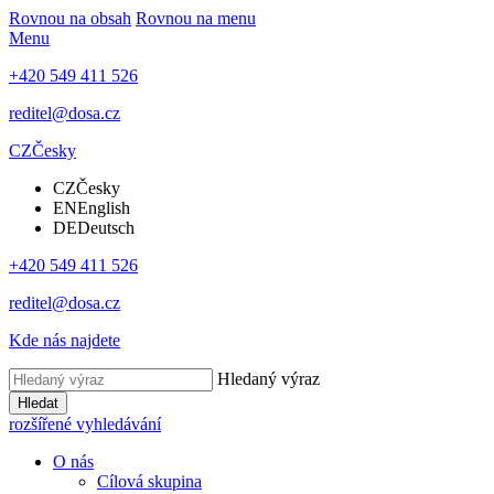
Rovnou na obsah
Rovnou na menu
Menu
+420 549 411 526
reditel@dosa.cz
CZ
Česky
CZ
Česky
EN
English
DE
Deutsch
+420 549 411 526
reditel@dosa.cz
Kde nás najdete
Hledaný výraz
Hledat
rozšířené vyhledávání
O nás
Cílová skupina