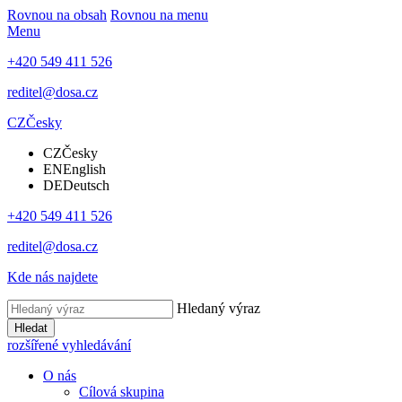
Rovnou na obsah
Rovnou na menu
Menu
+420 549 411 526
reditel@dosa.cz
CZ
Česky
CZ
Česky
EN
English
DE
Deutsch
+420 549 411 526
reditel@dosa.cz
Kde nás najdete
Hledaný výraz
Hledat
rozšířené vyhledávání
O nás
Cílová skupina