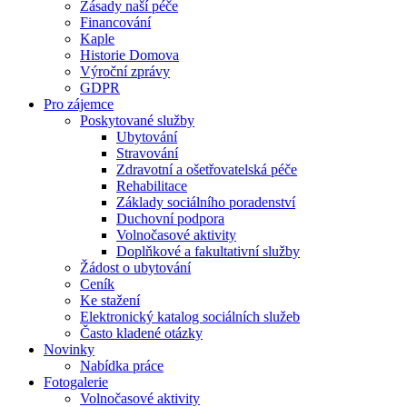
Zásady naší péče
Financování
Kaple
Historie Domova
Výroční zprávy
GDPR
Pro zájemce
Poskytované služby
Ubytování
Stravování
Zdravotní a ošetřovatelská péče
Rehabilitace
Základy sociálního poradenství
Duchovní podpora
Volnočasové aktivity
Doplňkové a fakultativní služby
Žádost o ubytování
Ceník
Ke stažení
Elektronický katalog sociálních služeb
Často kladené otázky
Novinky
Nabídka práce
Fotogalerie
Volnočasové aktivity