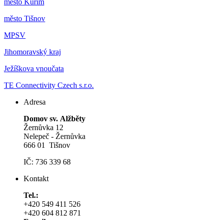
m
ěsto Kuřim
m
ěsto Tišnov
MPSV
Jihomoravský kraj
Ježíškova vnoučata
TE Connectivity Czech s.r.o.
Adresa
Domov sv. Alžběty
Žernůvka 12
Nelepeč - Žernůvka
666 01 Tišnov
IČ: 736 339 68
Kontakt
Tel.:
+420 549 411 526
+420 604 812 871