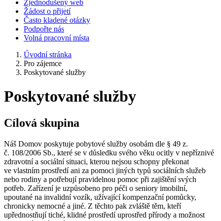
Zjednodušený web
Žádost o přijetí
Často kladené otázky
Podpořte nás
Volná pracovní místa
Úvodní stránka
Pro zájemce
Poskytované služby
Poskytované služby
Cílová skupina
Náš Domov poskytuje pobytové služby osobám dle § 49 z.
č. 108/2006 Sb., které se v důsledku svého věku ocitly v nepříznivé
zdravotní a sociální situaci, kterou nejsou schopny překonat
ve vlastním prostředí ani za pomoci jiných typů sociálních služeb
nebo rodiny a potřebují pravidelnou pomoc při zajištění svých
potřeb. Zařízení je uzpůsobeno pro péči o seniory imobilní,
upoutané na invalidní vozík, užívající kompenzační pomůcky,
chronicky nemocné a jiné. Z těchto pak zvláště těm, kteří
upřednostňují tiché, klidné prostředí uprostřed přírody a možnost