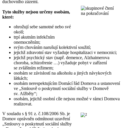
duchovního zázemí.
Tyto služby nejsou určeny osobám,
které:
ohrožují sebe samotné nebo své
okolí;
trpí akutním infekčním
onemocněním;
svým chováním narušují kolektivní soužití;
jejichž zdravotní stav vyžaduje hospitalizaci v nemocnici;
jejichž psychický stav (např. demence, Alzhaimerova
choroba, schizofrenie …) vyžaduje pobyt v zařízení
se zvláštním režimem;
osobám se závislostí na alkoholu a jiných návykových
látkách;
osobám nerespektujícím Domácí řád Domova a ustanovení
ve „Smlouvě o poskytnutí sociální služby v Domově
sv. Alžběty“;
osobám, jejichž osobní cíle nejsou možné v rámci Domova
realizovat.
V souladu s § 91 z. č.108/2006 Sb. je
Domov oprávněn odmítnout uzavření
„Smlouvy o poskytnutí sociální služby