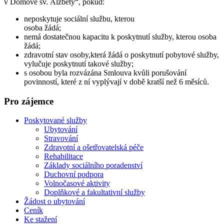
v Domově sv. Alžběty“, pokud:
neposkytuje sociální službu, kterou
osoba žádá;
nemá dostatečnou kapacitu k poskytnutí služby, kterou osoba
žádá;
zdravotní stav osoby,která žádá o poskytnutí pobytové služby,
vylučuje poskytnutí takové služby;
s osobou byla rozvázána Smlouva kvůli porušování
povinností, které z ní vyplývají v době kratší než 6 měsíců.
Pro zájemce
Poskytované služby
Ubytování
Stravování
Zdravotní a ošetřovatelská péče
Rehabilitace
Základy sociálního poradenství
Duchovní podpora
Volnočasové aktivity
Doplňkové a fakultativní služby
Žádost o ubytování
Ceník
Ke stažení