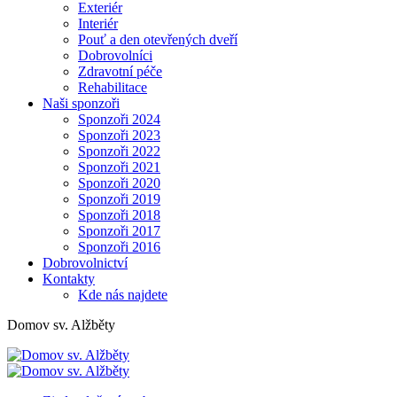
Exteriér
Interiér
Pouť a den otevřených dveří
Dobrovolníci
Zdravotní péče
Rehabilitace
Naši sponzoři
Sponzoři 2024
Sponzoři 2023
Sponzoři 2022
Sponzoři 2021
Sponzoři 2020
Sponzoři 2019
Sponzoři 2018
Sponzoři 2017
Sponzoři 2016
Dobrovolnictví
Kontakty
Kde nás najdete
Domov sv. Alžběty