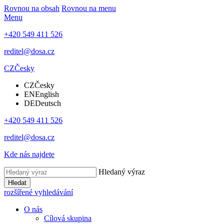
Rovnou na obsah
Rovnou na menu
Menu
+420 549 411 526
reditel@dosa.cz
CZ
Česky
CZ
Česky
EN
English
DE
Deutsch
+420 549 411 526
reditel@dosa.cz
Kde nás najdete
Hledaný výraz
Hledat
rozšířené vyhledávání
O nás
Cílová skupina