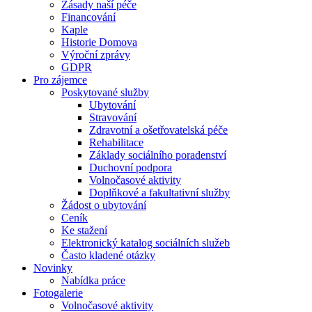
Zásady naší péče
Financování
Kaple
Historie Domova
Výroční zprávy
GDPR
Pro zájemce
Poskytované služby
Ubytování
Stravování
Zdravotní a ošetřovatelská péče
Rehabilitace
Základy sociálního poradenství
Duchovní podpora
Volnočasové aktivity
Doplňkové a fakultativní služby
Žádost o ubytování
Ceník
Ke stažení
Elektronický katalog sociálních služeb
Často kladené otázky
Novinky
Nabídka práce
Fotogalerie
Volnočasové aktivity