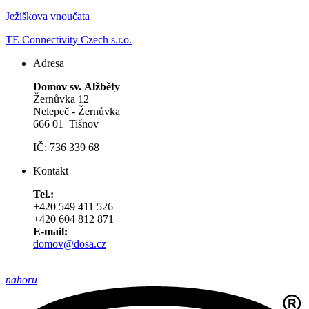
Ježíškova vnoučata
TE Connectivity Czech s.r.o.
Adresa
Domov sv. Alžběty
Žernůvka 12
Nelepeč - Žernůvka
666 01 Tišnov
IČ: 736 339 68
Kontakt
Tel.:
+420 549 411 526
+420 604 812 871
E-mail:
domov@dosa.cz
nahoru