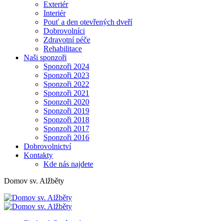
Exteriér
Interiér
Pouť a den otevřených dveří
Dobrovolníci
Zdravotní péče
Rehabilitace
Naši sponzoři
Sponzoři 2024
Sponzoři 2023
Sponzoři 2022
Sponzoři 2021
Sponzoři 2020
Sponzoři 2019
Sponzoři 2018
Sponzoři 2017
Sponzoři 2016
Dobrovolnictví
Kontakty
Kde nás najdete
Domov sv. Alžběty