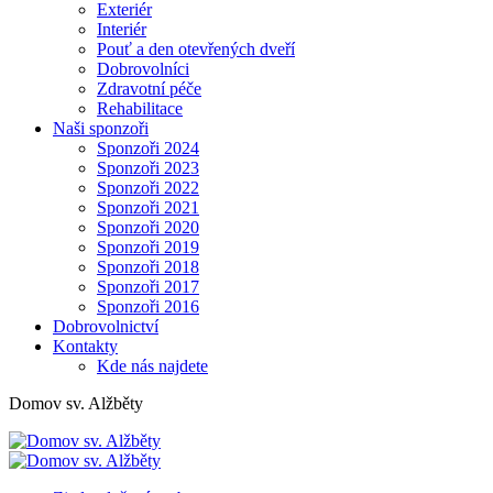
Exteriér
Interiér
Pouť a den otevřených dveří
Dobrovolníci
Zdravotní péče
Rehabilitace
Naši sponzoři
Sponzoři 2024
Sponzoři 2023
Sponzoři 2022
Sponzoři 2021
Sponzoři 2020
Sponzoři 2019
Sponzoři 2018
Sponzoři 2017
Sponzoři 2016
Dobrovolnictví
Kontakty
Kde nás najdete
Domov sv. Alžběty