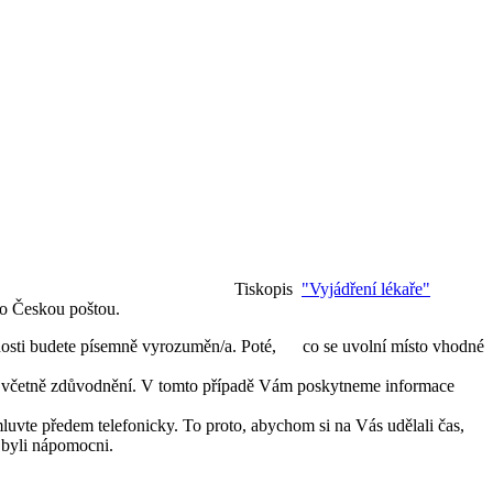
Tiskopis
"Vyjádření lékaře"
bo Českou poštou.
ečnosti budete písemně vyrozuměn/a. Poté, co se uvolní místo vhodné
 to včetně zdůvodnění. V tomto případě Vám poskytneme informace
uvte předem telefonicky. To proto, abychom si na Vás udělali čas,
 byli nápomocni.