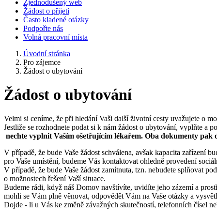
Zjednodušený web
Žádost o přijetí
Často kladené otázky
Podpořte nás
Volná pracovní místa
Úvodní stránka
Pro zájemce
Žádost o ubytování
Žádost o ubytování
Velmi si ceníme, že při hledání Vaši další životní cesty uvažujete o
Jestliže se rozhodnete podat si k nám žádost o ubytování, vyplňte a p
nechte vyplnit Vaším ošetřujícím lékařem. Oba dokumenty pak 
V případě, že bude Vaše žádost schválena, avšak kapacita zařízení 
pro Vaše umístění, budeme Vás kontaktovat ohledně provedení sociáln
V případě, že bude Vaše žádost zamítnuta, tzn. nebudete splňovat p
o možnostech řešení Vaší situace.
Budeme rádi, když náš Domov navštívíte, uvidíte jeho zázemí a prost
mohli se Vám plně věnovat, odpovědět Vám na Vaše otázky a vysvětli
Dojde - li u Vás ke změně závažných skutečností, telefonních čísel ne