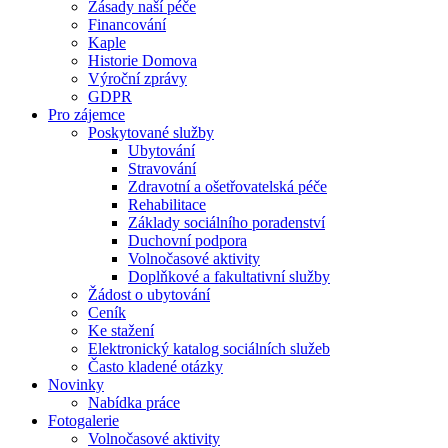
Zásady naší péče
Financování
Kaple
Historie Domova
Výroční zprávy
GDPR
Pro zájemce
Poskytované služby
Ubytování
Stravování
Zdravotní a ošetřovatelská péče
Rehabilitace
Základy sociálního poradenství
Duchovní podpora
Volnočasové aktivity
Doplňkové a fakultativní služby
Žádost o ubytování
Ceník
Ke stažení
Elektronický katalog sociálních služeb
Často kladené otázky
Novinky
Nabídka práce
Fotogalerie
Volnočasové aktivity