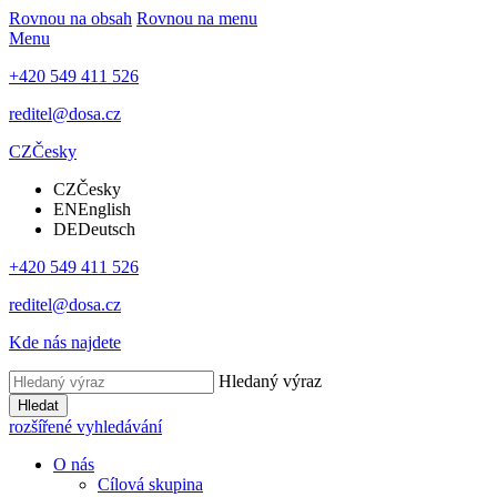
Rovnou na obsah
Rovnou na menu
Menu
+420 549 411 526
reditel@dosa.cz
CZ
Česky
CZ
Česky
EN
English
DE
Deutsch
+420 549 411 526
reditel@dosa.cz
Kde nás najdete
Hledaný výraz
Hledat
rozšířené vyhledávání
O nás
Cílová skupina