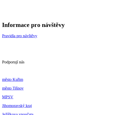
Informace pro návštěvy
Pravidla pro návštěvy
Podporují nás
m
ěsto Kuřim
m
ěsto Tišnov
MPSV
Jihomoravský kraj
Ježíškova vnoučata