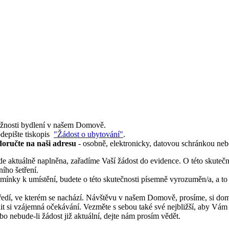
 možnosti bydlení v našem Domově.
odepište tiskopis
"Žádost o ubytování"
.
doručte na naši adresu
- osobně, elektronicky, datovou schránkou ne
bude aktuálně naplněna, zařadíme Vaší žádost do evidence. O této skut
ího šetření.
odmínky k umístění, budete o této skutečnosti písemně vyrozuměn/a, a
ředí, ve kterém se nachází. Návštěvu v našem Domově, prosíme, si doml
t si vzájemná očekávání. Vezměte s sebou také své nejbližší, aby Vám
bo nebude-li žádost již aktuální, dejte nám prosím vědět.