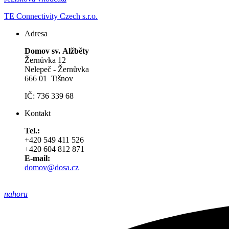
TE Connectivity Czech s.r.o.
Adresa
Domov sv. Alžběty
Žernůvka 12
Nelepeč - Žernůvka
666 01 Tišnov
IČ: 736 339 68
Kontakt
Tel.:
+420 549 411 526
+420 604 812 871
E-mail:
domov@dosa.cz
nahoru