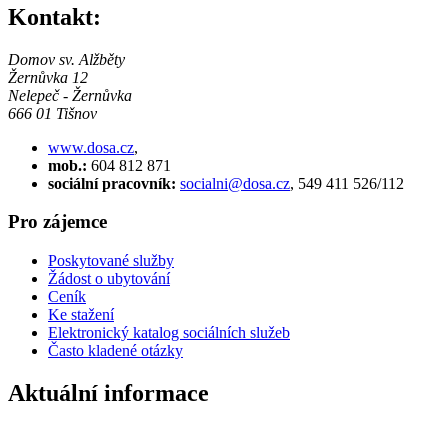
Kontakt:
Domov sv. Alžběty
Žernůvka 12
Nelepeč - Žernůvka
666 01 Tišnov
www.dosa.cz
,
mob.:
604 812 871
sociální pracovník:
socialni@dosa.cz
, 549 411 526/112
Pro zájemce
Poskytované služby
Žádost o ubytování
Ceník
Ke stažení
Elektronický katalog sociálních služeb
Často kladené otázky
Aktuální informace