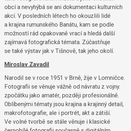
obcí a nevyhýbá se ani dokumentaci kulturních
akcí. V posledních létech ho okouzlili lidé
a krajina rumunského Banátu, kam se podle
možností rád opakovaně vrací a hledá další
zajímavá fotografická témata. Zúčastňuje
se také výstav jak v Tišnově, tak jeho okolí.
Miroslav Zavadil
Narodil se v roce 1951 v Brně, žije v Lomničce.
Fotografii se věnuje vážně od návratu z vojny.
zpočátku jako amatér, později profesionálně.
Oblíbenými tématy jsou krajina a krajinný detail,
makrofotografie, ale i portrét, akt a zátiší.
Ve volné tvorbě se stále věnuje i klasické
černobílé fotografii současně s digitálním