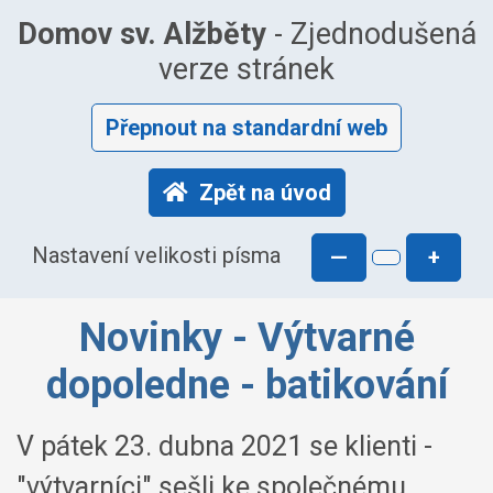
Domov sv. Alžběty
- Zjednodušená
verze stránek
Přepnout na standardní web
Zpět na úvod
Nastavení velikosti písma
—
+
Novinky - Výtvarné
dopoledne - batikování
V pátek 23. dubna 2021 se klienti -
"výtvarníci" sešli ke společnému