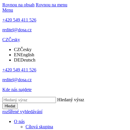
Rovnou na obsah
Rovnou na menu
Menu
+420 549 411 526
reditel@dosa.cz
CZ
Česky
CZ
Česky
EN
English
DE
Deutsch
+420 549 411 526
reditel@dosa.cz
Kde nás najdete
Hledaný výraz
Hledat
rozšířené vyhledávání
O nás
Cílová skupina