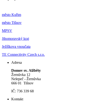
m
ěsto Kuřim
m
ěsto Tišnov
MPSV
Jihomoravský kraj
Ježíškova vnoučata
TE Connectivity Czech s.r.o.
Adresa
Domov sv. Alžběty
Žernůvka 12
Nelepeč - Žernůvka
666 01 Tišnov
IČ: 736 339 68
Kontakt