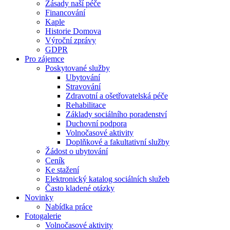
Zásady naší péče
Financování
Kaple
Historie Domova
Výroční zprávy
GDPR
Pro zájemce
Poskytované služby
Ubytování
Stravování
Zdravotní a ošetřovatelská péče
Rehabilitace
Základy sociálního poradenství
Duchovní podpora
Volnočasové aktivity
Doplňkové a fakultativní služby
Žádost o ubytování
Ceník
Ke stažení
Elektronický katalog sociálních služeb
Často kladené otázky
Novinky
Nabídka práce
Fotogalerie
Volnočasové aktivity