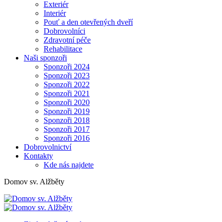
Exteriér
Interiér
Pouť a den otevřených dveří
Dobrovolníci
Zdravotní péče
Rehabilitace
Naši sponzoři
Sponzoři 2024
Sponzoři 2023
Sponzoři 2022
Sponzoři 2021
Sponzoři 2020
Sponzoři 2019
Sponzoři 2018
Sponzoři 2017
Sponzoři 2016
Dobrovolnictví
Kontakty
Kde nás najdete
Domov sv. Alžběty