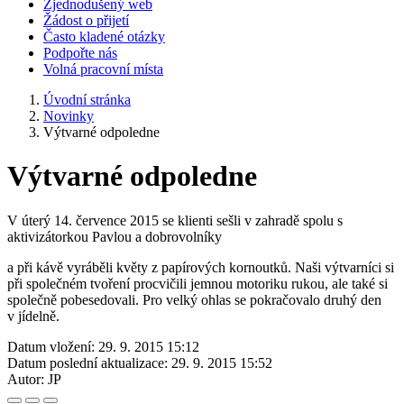
Zjednodušený web
Žádost o přijetí
Často kladené otázky
Podpořte nás
Volná pracovní místa
Úvodní stránka
Novinky
Výtvarné odpoledne
Výtvarné odpoledne
V úterý 14. července 2015 se klienti sešli v zahradě spolu s
aktivizátorkou Pavlou a dobrovolníky
a při kávě vyráběli květy z papírových kornoutků. Naši výtvarníci si
při společném tvoření procvičili jemnou motoriku rukou, ale také si
společně pobesedovali. Pro velký ohlas se pokračovalo druhý den
v jídelně.
Datum vložení:
29. 9. 2015 15:12
Datum poslední aktualizace:
29. 9. 2015 15:52
Autor:
JP