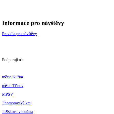
Informace pro návštěvy
Pravidla pro návštěvy
Podporují nás
m
ěsto Kuřim
m
ěsto Tišnov
MPSV
Jihomoravský kraj
Ježíškova vnoučata