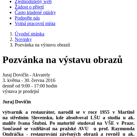
Zjednodušený web
Žádost o přijetí
Často kladené otázky
Podpořte nás
Volná pracovní místa
Úvodní stránka
Novinky
Pozvánka na výstavu obrazů
Pozvánka na výstavu obrazů
Juraj Dovičín - Akvarely
3. května - 30. června 2016
denně od 9:00 - 17:00 hodin
výstava je prodejní
Juraj Dovičín
výtvarník a restaurátor, narodil se v roce 1955 v Martině
na středním Slovensku, kde absolvoval LŠU a studia u ak.
malíře Ivana Štubni. Po maturitě studoval na VŠE v Praze.
Současně se vzdělával na pražské AVU u prof. Raymunda
Ondráčka - restaurování závěsných obrazů a rovněž u ak.