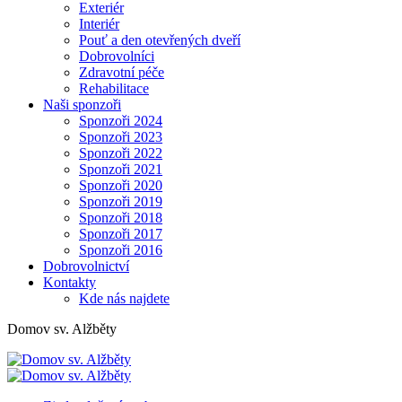
Exteriér
Interiér
Pouť a den otevřených dveří
Dobrovolníci
Zdravotní péče
Rehabilitace
Naši sponzoři
Sponzoři 2024
Sponzoři 2023
Sponzoři 2022
Sponzoři 2021
Sponzoři 2020
Sponzoři 2019
Sponzoři 2018
Sponzoři 2017
Sponzoři 2016
Dobrovolnictví
Kontakty
Kde nás najdete
Domov sv. Alžběty