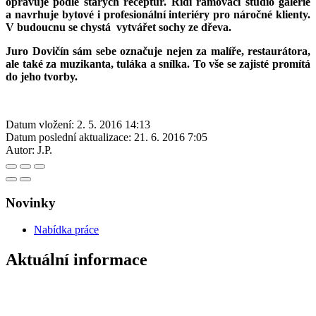
opravuje podle starých receptur. Řídí rámovací studio galerie
a navrhuje bytové i profesionální interiéry pro náročné klienty.
V budoucnu se chystá vytvářet sochy ze dřeva.
Juro Dovičín sám sebe označuje nejen za malíře, restaurátora,
ale také za muzikanta, tuláka a snílka. To vše se zajisté promítá
do jeho tvorby.
Datum vložení:
2. 5. 2016 14:13
Datum poslední aktualizace:
21. 6. 2016 7:05
Autor:
J.P.
Novinky
Nabídka práce
Aktuální informace