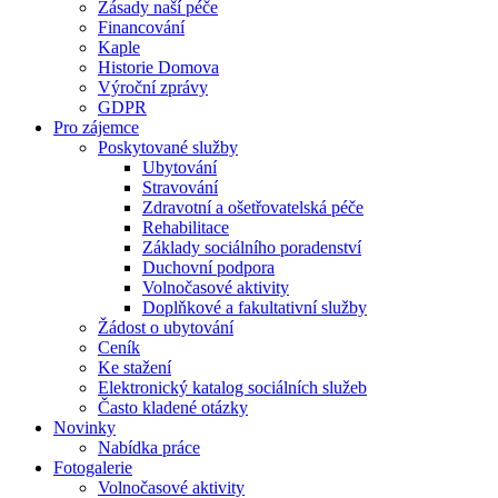
Zásady naší péče
Financování
Kaple
Historie Domova
Výroční zprávy
GDPR
Pro zájemce
Poskytované služby
Ubytování
Stravování
Zdravotní a ošetřovatelská péče
Rehabilitace
Základy sociálního poradenství
Duchovní podpora
Volnočasové aktivity
Doplňkové a fakultativní služby
Žádost o ubytování
Ceník
Ke stažení
Elektronický katalog sociálních služeb
Často kladené otázky
Novinky
Nabídka práce
Fotogalerie
Volnočasové aktivity