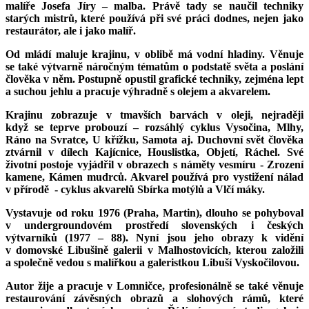
malíře Josefa Jíry – malba. Právě tady se naučil techniky
starých mistrů, které používá při své práci dodnes, nejen jako
restaurátor, ale i jako malíř.
Od mládí maluje krajinu, v oblibě má vodní hladiny. Věnuje
se také výtvarně náročným tématům o podstatě světa a poslání
člověka v něm.
Postupně opustil grafické techniky, zejména lept
a suchou jehlu a pracuje výhradně s olejem a akvarelem.
Krajinu zobrazuje v tmavších barvách v oleji, nejraději
když se teprve probouzí – rozsáhlý cyklus Vysočina, Mlhy,
Ráno na Svratce, U křížku, Samota aj. Duchovní svět člověka
ztvárnil v dílech Kajícnice, Houslistka, Objetí, Ráchel. Své
životní postoje vyjádřil v obrazech s náměty vesmíru - Zrození
kamene, Kámen mudrců.
Akvarel používá pro vystižení nálad
v přírodě - cyklus akvarelů Sbírka motýlů a Vlčí máky.
Vystavuje od roku 1976 (Praha, Martin), dlouho se pohyboval
v undergroundovém prostředí slovenských i českých
výtvarníků (1977 – 88). Nyní jsou jeho obrazy k vidění
v domovské Libušině galerii v Malhostovicích, kterou založili
a společně vedou s malířkou a galeristkou Libuší Vyskočilovou.
Autor žije a pracuje v Lomničce, profesionálně se také věnuje
restaurování závěsných obrazů a slohových rámů, které