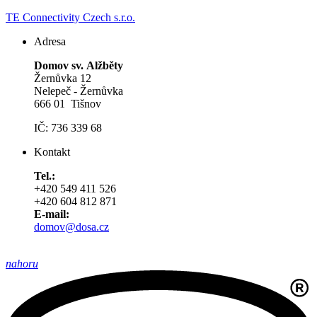
TE Connectivity Czech s.r.o.
Adresa
Domov sv. Alžběty
Žernůvka 12
Nelepeč - Žernůvka
666 01 Tišnov
IČ: 736 339 68
Kontakt
Tel.:
+420 549 411 526
+420 604 812 871
E-mail:
domov@dosa.cz
nahoru