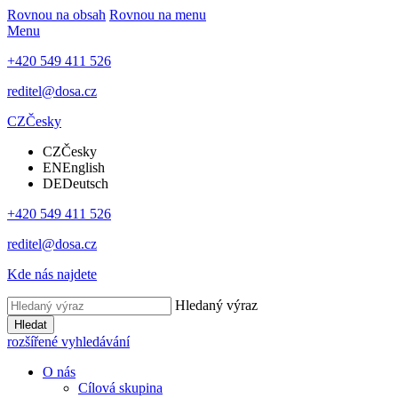
Rovnou na obsah
Rovnou na menu
Menu
+420 549 411 526
reditel@dosa.cz
CZ
Česky
CZ
Česky
EN
English
DE
Deutsch
+420 549 411 526
reditel@dosa.cz
Kde nás najdete
Hledaný výraz
Hledat
rozšířené vyhledávání
O nás
Cílová skupina