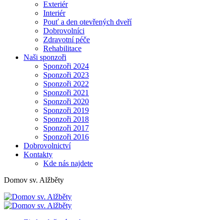
Exteriér
Interiér
Pouť a den otevřených dveří
Dobrovolníci
Zdravotní péče
Rehabilitace
Naši sponzoři
Sponzoři 2024
Sponzoři 2023
Sponzoři 2022
Sponzoři 2021
Sponzoři 2020
Sponzoři 2019
Sponzoři 2018
Sponzoři 2017
Sponzoři 2016
Dobrovolnictví
Kontakty
Kde nás najdete
Domov sv. Alžběty