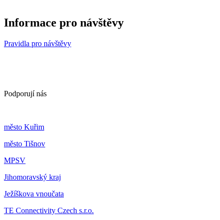
Informace pro návštěvy
Pravidla pro návštěvy
Podporují nás
m
ěsto Kuřim
m
ěsto Tišnov
MPSV
Jihomoravský kraj
Ježíškova vnoučata
TE Connectivity Czech s.r.o.