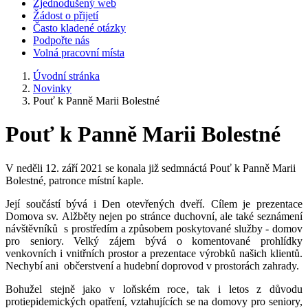
Zjednodušený web
Žádost o přijetí
Často kladené otázky
Podpořte nás
Volná pracovní místa
Úvodní stránka
Novinky
Pouť k Panně Marii Bolestné
Pouť k Panně Marii Bolestné
V neděli 12. září 2021 se konala již sedmnáctá Pouť k Panně Marii
Bolestné, patronce místní kaple.
Její součástí bývá i Den otevřených dveří. Cílem je prezentace
Domova sv. Alžběty nejen po stránce duchovní, ale také seznámení
návštěvníků s prostředím a způsobem poskytované služby - domov
pro seniory. Velký zájem bývá o komentované prohlídky
venkovních i vnitřních prostor a prezentace výrobků našich klientů.
Nechybí ani občerstvení a hudební doprovod v prostorách zahrady.
Bohužel stejně jako v loňském roce, tak i letos z důvodu
protiepidemických opatření, vztahujících se na domovy pro seniory,