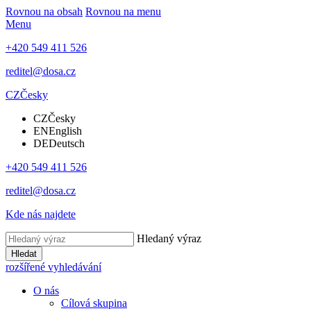
Rovnou na obsah
Rovnou na menu
Menu
+420 549 411 526
reditel@dosa.cz
CZ
Česky
CZ
Česky
EN
English
DE
Deutsch
+420 549 411 526
reditel@dosa.cz
Kde nás najdete
Hledaný výraz
Hledat
rozšířené vyhledávání
O nás
Cílová skupina