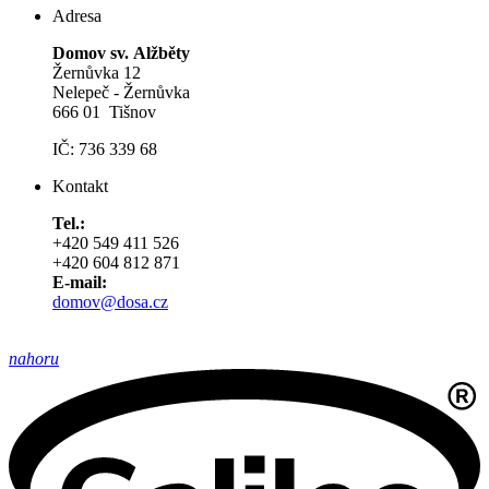
Adresa
Domov sv. Alžběty
Žernůvka 12
Nelepeč - Žernůvka
666 01 Tišnov
IČ: 736 339 68
Kontakt
Tel.:
+420 549 411 526
+420 604 812 871
E-mail:
domov@dosa.cz
nahoru