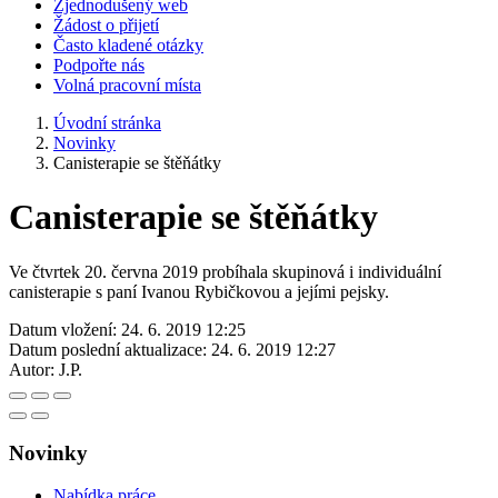
Zjednodušený web
Žádost o přijetí
Často kladené otázky
Podpořte nás
Volná pracovní místa
Úvodní stránka
Novinky
Canisterapie se štěňátky
Canisterapie se štěňátky
Ve čtvrtek 20. června 2019 probíhala skupinová i individuální
canisterapie s paní Ivanou Rybičkovou a jejími pejsky.
Datum vložení:
24. 6. 2019 12:25
Datum poslední aktualizace:
24. 6. 2019 12:27
Autor:
J.P.
Novinky
Nabídka práce