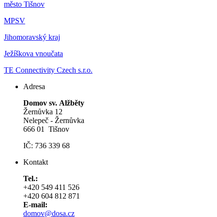
m
ěsto Tišnov
MPSV
Jihomoravský kraj
Ježíškova vnoučata
TE Connectivity Czech s.r.o.
Adresa
Domov sv. Alžběty
Žernůvka 12
Nelepeč - Žernůvka
666 01 Tišnov
IČ: 736 339 68
Kontakt
Tel.:
+420 549 411 526
+420 604 812 871
E-mail:
domov@dosa.cz