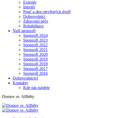
Exteriér
Interiér
Pouť a den otevřených dveří
Dobrovolníci
Zdravotní péče
Rehabilitace
Naši sponzoři
Sponzoři 2024
Sponzoři 2023
Sponzoři 2022
Sponzoři 2021
Sponzoři 2020
Sponzoři 2019
Sponzoři 2018
Sponzoři 2017
Sponzoři 2016
Dobrovolnictví
Kontakty
Kde nás najdete
Domov sv. Alžběty