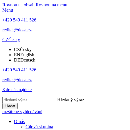
Rovnou na obsah
Rovnou na menu
Menu
+420 549 411 526
reditel@dosa.cz
CZ
Česky
CZ
Česky
EN
English
DE
Deutsch
+420 549 411 526
reditel@dosa.cz
Kde nás najdete
Hledaný výraz
Hledat
rozšířené vyhledávání
O nás
Cílová skupina