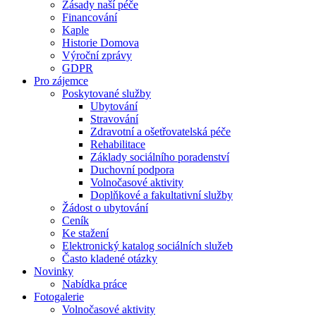
Zásady naší péče
Financování
Kaple
Historie Domova
Výroční zprávy
GDPR
Pro zájemce
Poskytované služby
Ubytování
Stravování
Zdravotní a ošetřovatelská péče
Rehabilitace
Základy sociálního poradenství
Duchovní podpora
Volnočasové aktivity
Doplňkové a fakultativní služby
Žádost o ubytování
Ceník
Ke stažení
Elektronický katalog sociálních služeb
Často kladené otázky
Novinky
Nabídka práce
Fotogalerie
Volnočasové aktivity