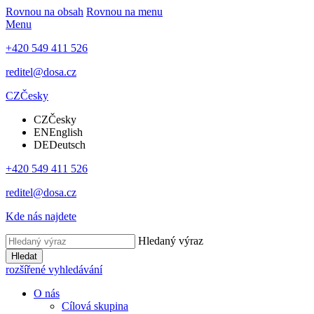
Rovnou na obsah
Rovnou na menu
Menu
+420 549 411 526
reditel@dosa.cz
CZ
Česky
CZ
Česky
EN
English
DE
Deutsch
+420 549 411 526
reditel@dosa.cz
Kde nás najdete
Hledaný výraz
Hledat
rozšířené vyhledávání
O nás
Cílová skupina