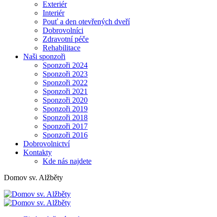
Exteriér
Interiér
Pouť a den otevřených dveří
Dobrovolníci
Zdravotní péče
Rehabilitace
Naši sponzoři
Sponzoři 2024
Sponzoři 2023
Sponzoři 2022
Sponzoři 2021
Sponzoři 2020
Sponzoři 2019
Sponzoři 2018
Sponzoři 2017
Sponzoři 2016
Dobrovolnictví
Kontakty
Kde nás najdete
Domov sv. Alžběty