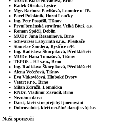
MUDr. Klára Nováková, Brno
Radek Otruba, Lysice
Mgr. Barbora Pavlišová, Lomnice u Tiš.
Pavel Pololáník, Horní Loučky
Ing. Petr Pospíšil, Tišnov
První brněnská strojírna Velká Bíteš, a.s.
Roman Spáčil, Deblín
MUDr. Jana Řezaninová, Brno
Schwarzes Labyrinth s.r.o., Přeskače
Stanislav Šandera, Bystřice n/P.
Ing. Radislava Škorpíková, Předklášteří
MUDr. Hana Tomašová, Tišnov
TEPOS – HJ s.r.o., Brno
Ing. Radislava Škorpíková, Předklášteří
Alena Večeřová, Tišnov
Eva Vitkovičová, Hluboké Dvory
Vetart s.r.o., Brno
Milan Zdražil, Lomnička
RNDr. Vladimír Zavadil, Brno
Neznámí dárci
Dárci, kteří si nepřejí být jmenováni
Dobrovolnici, kteří nezištně darují svůj čas
Naši sponzoři