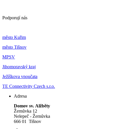
Podporují nás
m
ěsto Kuřim
m
ěsto Tišnov
MPSV
Jihomoravský kraj
Ježíškova vnoučata
TE Connectivity Czech s.r.o.
Adresa
Domov sv. Alžběty
Žernůvka 12
Nelepeč - Žernůvka
666 01 Tišnov