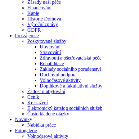
Zásady naší péče
Financování
Kaple
Historie Domova
Výroční zprávy
GDPR
Pro zájemce
Poskytované služby
Ubytování
Stravování
Zdravotní a ošetřovatelská péče
Rehabilitace
Základy sociálního poradenství
Duchovní podpora
Volnočasové aktivity
Doplňkové a fakultativní služby
Žádost o ubytování
Ceník
Ke stažení
Elektronický katalog sociálních služeb
Často kladené otázky
Novinky
Nabídka práce
Fotogalerie
Volnočasové aktivity