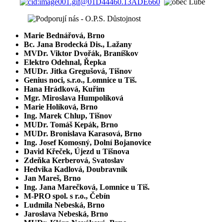
Marie Bednářová, Brno
Bc. Jana Brodecká Dis., Lažany
MVDr. Viktor Dvořák, Braníškov
Elektro Odehnal, Řepka
MUDr. Jitka Gregušová, Tišnov
Genius noci, s.r.o., Lomnice u Tiš.
Hana Hrádková, Kuřim
Mgr. Miroslava Humpolíková
Marie Holíková, Brno
Ing. Marek Chlup, Tišnov
MUDr. Tomáš Kepák, Brno
MUDr. Bronislava Karasová, Brno
Ing. Josef Komosný, Dolní Bojanovice
David Křeček, Újezd u Tišnova
Zdeňka Kerberová, Svatoslav
Hedvika Kadlová, Doubravník
Jan Mareš, Brno
Ing. Jana Marečková, Lomnice u Tiš.
M-PRO spol. s r.o., Čebín
Ludmila Nebeská, Brno
Jaroslava Nebeská, Brno