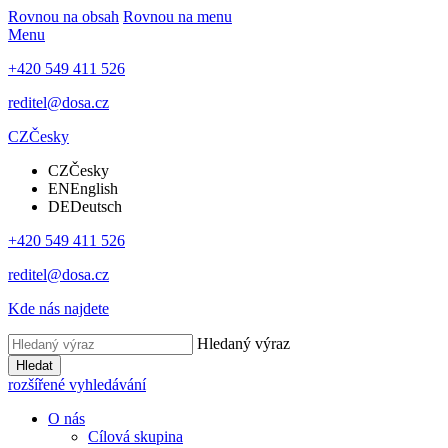
Rovnou na obsah
Rovnou na menu
Menu
+420 549 411 526
reditel@dosa.cz
CZ
Česky
CZ
Česky
EN
English
DE
Deutsch
+420 549 411 526
reditel@dosa.cz
Kde nás najdete
Hledaný výraz
Hledat
rozšířené vyhledávání
O nás
Cílová skupina