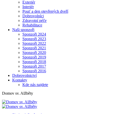
Exteriér
Interiér
Pouť a den otevřených dveří
Dobrovolníci
Zdravotní péče
Rehabilitace
Naši sponzoři
Sponzoři 2024
Sponzoři 2023
Sponzoři 2022
Sponzoři 2021
Sponzoři 2020
Sponzoři 2019
Sponzoři 2018
Sponzoři 2017
Sponzoři 2016
Dobrovolnictví
Kontakty
Kde nás najdete
Domov sv. Alžběty