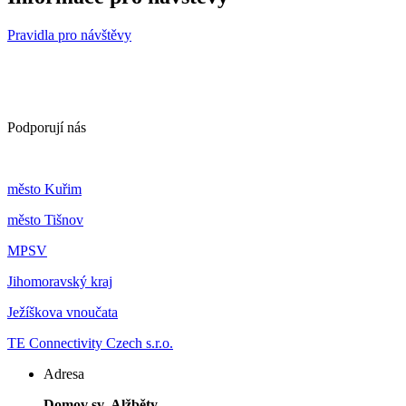
Pravidla pro návštěvy
Podporují nás
m
ěsto Kuřim
m
ěsto Tišnov
MPSV
Jihomoravský kraj
Ježíškova vnoučata
TE Connectivity Czech s.r.o.
Adresa
Domov sv. Alžběty