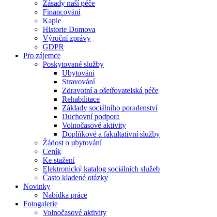
Zásady naší péče
Financování
Kaple
Historie Domova
Výroční zprávy
GDPR
Pro zájemce
Poskytované služby
Ubytování
Stravování
Zdravotní a ošetřovatelská péče
Rehabilitace
Základy sociálního poradenství
Duchovní podpora
Volnočasové aktivity
Doplňkové a fakultativní služby
Žádost o ubytování
Ceník
Ke stažení
Elektronický katalog sociálních služeb
Často kladené otázky
Novinky
Nabídka práce
Fotogalerie
Volnočasové aktivity