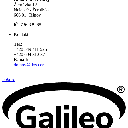
Žernůvka 12
Nelepeč - Žernůvka
666 01 Tišnov
IČ: 736 339 68
Kontakt
Tel.:
+420 549 411 526
+420 604 812 871
E-mail:
domov@dosa.cz
nahoru