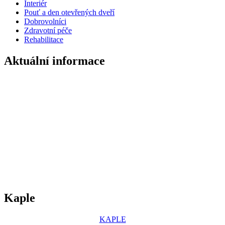
Interiér
Pouť a den otevřených dveří
Dobrovolníci
Zdravotní péče
Rehabilitace
Aktuální informace
Kaple
KAPLE