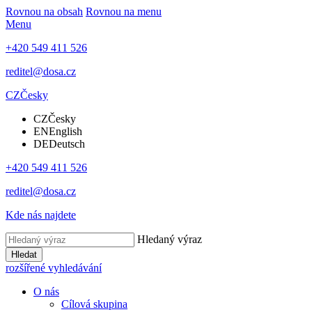
Rovnou na obsah
Rovnou na menu
Menu
+420 549 411 526
reditel@dosa.cz
CZ
Česky
CZ
Česky
EN
English
DE
Deutsch
+420 549 411 526
reditel@dosa.cz
Kde nás najdete
Hledaný výraz
Hledat
rozšířené vyhledávání
O nás
Cílová skupina