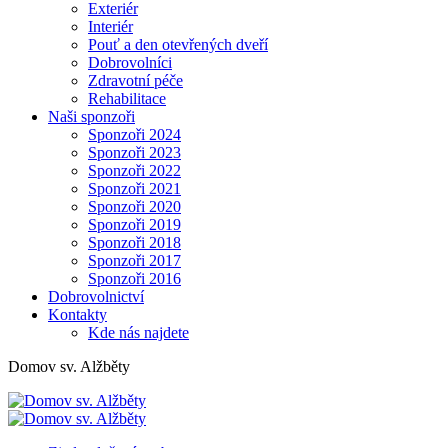
Exteriér
Interiér
Pouť a den otevřených dveří
Dobrovolníci
Zdravotní péče
Rehabilitace
Naši sponzoři
Sponzoři 2024
Sponzoři 2023
Sponzoři 2022
Sponzoři 2021
Sponzoři 2020
Sponzoři 2019
Sponzoři 2018
Sponzoři 2017
Sponzoři 2016
Dobrovolnictví
Kontakty
Kde nás najdete
Domov sv. Alžběty