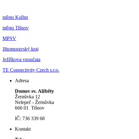
m
ěsto Kuřim
m
ěsto Tišnov
MPSV
Jihomoravský kraj
Ježíškova vnoučata
TE Connectivity Czech s.r.o.
Adresa
Domov sv. Alžběty
Žernůvka 12
Nelepeč - Žernůvka
666 01 Tišnov
IČ: 736 339 68
Kontakt