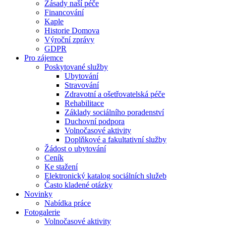
Zásady naší péče
Financování
Kaple
Historie Domova
Výroční zprávy
GDPR
Pro zájemce
Poskytované služby
Ubytování
Stravování
Zdravotní a ošetřovatelská péče
Rehabilitace
Základy sociálního poradenství
Duchovní podpora
Volnočasové aktivity
Doplňkové a fakultativní služby
Žádost o ubytování
Ceník
Ke stažení
Elektronický katalog sociálních služeb
Často kladené otázky
Novinky
Nabídka práce
Fotogalerie
Volnočasové aktivity