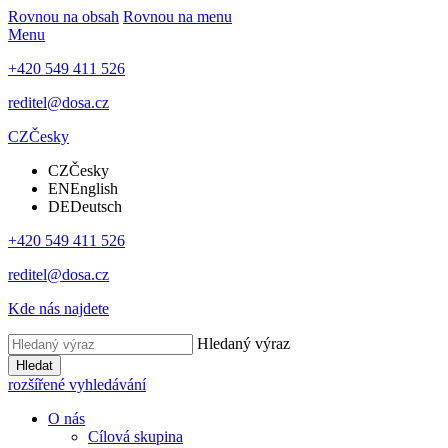
Rovnou na obsah
Rovnou na menu
Menu
+420 549 411 526
reditel@dosa.cz
CZ
Česky
CZ
Česky
EN
English
DE
Deutsch
+420 549 411 526
reditel@dosa.cz
Kde nás najdete
Hledaný výraz
Hledat
rozšířené vyhledávání
O nás
Cílová skupina