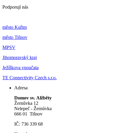
Podporují nás
m
ěsto Kuřim
m
ěsto Tišnov
MPSV
Jihomoravský kraj
Ježíškova vnoučata
TE Connectivity Czech s.r.o.
Adresa
Domov sv. Alžběty
Žernůvka 12
Nelepeč - Žernůvka
666 01 Tišnov
IČ: 736 339 68