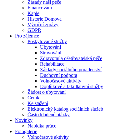
Zásady naší péče
Financování
Kaple
Historie Domova
Výroční zprávy
GDPR
Pro zájemce
Poskytované služby
Ubytování
Stravování
Zdravotní a ošetřovatelská péče
Rehabilitace
Základy sociálního poradenství
Duchovní podpora
Volnočasové aktivity
Doplňkové a fakultativní služby
Žádost o ubytování
Ceník
Ke stažení
Elektronický katalog sociálních služeb
Často kladené otázky
Novinky
Nabídka práce
Fotogalerie
Volnočasové aktivity