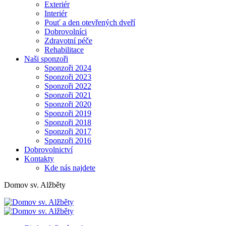
Exteriér
Interiér
Pouť a den otevřených dveří
Dobrovolníci
Zdravotní péče
Rehabilitace
Naši sponzoři
Sponzoři 2024
Sponzoři 2023
Sponzoři 2022
Sponzoři 2021
Sponzoři 2020
Sponzoři 2019
Sponzoři 2018
Sponzoři 2017
Sponzoři 2016
Dobrovolnictví
Kontakty
Kde nás najdete
Domov sv. Alžběty